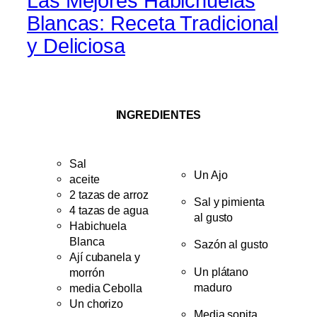
Las Mejores Habichuelas
Blancas: Receta Tradicional
y Deliciosa
INGREDIENTES
Sal
Un Ajo
aceite
2 tazas de arroz
Sal y pimienta
4 tazas de agua
al gusto
Habichuela
Blanca
Sazón al gusto
Ají cubanela y
Un plátano
morrón
maduro
media Cebolla
Un chorizo
Media sopita