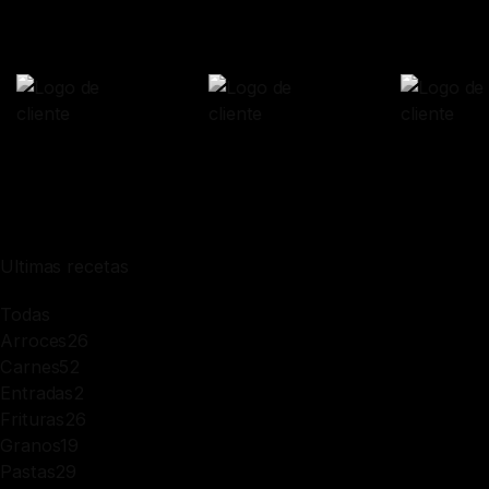
Ultimas recetas
Todas
Arroces
26
Carnes
52
Entradas
2
Frituras
26
Granos
19
Pastas
29