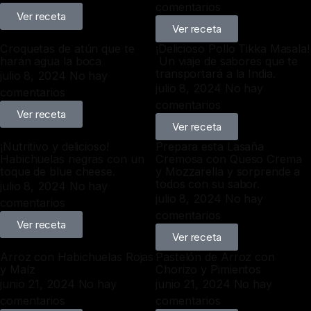
comentarios
Ver receta
Ver receta
Croquetas de atún que te
¡Delicioso Pollo Tikka Masala!
harán agua la boca
️ Un viaje de sabores que te
transportará a la India.
julio 8, 2024
No hay
julio 8, 2024
No hay
comentarios
comentarios
Ver receta
Ver receta
¡Nutritivo y delicioso!
Prepara esta Lasaña
Habichuelas negras con un
Cremosa con Queso Crema
toque de blue cheese.
y Mozzarella y sorprende a
todos con su sabor.
julio 8, 2024
No hay
julio 8, 2024
No hay
comentarios
comentarios
Ver receta
Ver receta
Arroz con Habichuelas Rojas
Pastelón de Arroz con
y Maíz
Chorizo y Pimientos
junio 21, 2024
No hay
junio 21, 2024
No hay
comentarios
comentarios