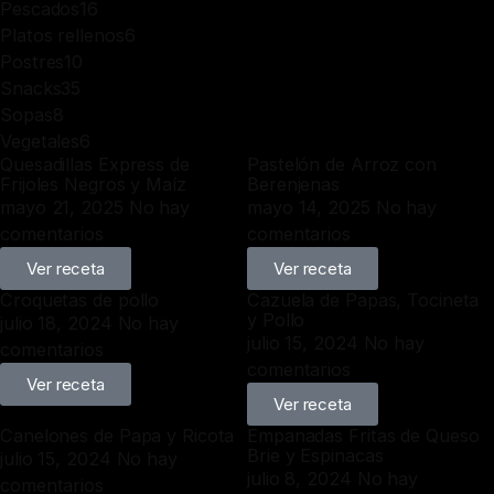
Pescados
16
Platos rellenos
6
Postres
10
Snacks
35
Sopas
8
Vegetales
6
Quesadillas Express de
Pastelón de Arroz con
Frijoles Negros y Maíz
Berenjenas
mayo 21, 2025
No hay
mayo 14, 2025
No hay
comentarios
comentarios
Ver receta
Ver receta
Croquetas de pollo
Cazuela de Papas, Tocineta
y Pollo
julio 18, 2024
No hay
julio 15, 2024
No hay
comentarios
comentarios
Ver receta
Ver receta
Canelones de Papa y Ricota
Empanadas Fritas de Queso
Brie y Espinacas
julio 15, 2024
No hay
julio 8, 2024
No hay
comentarios