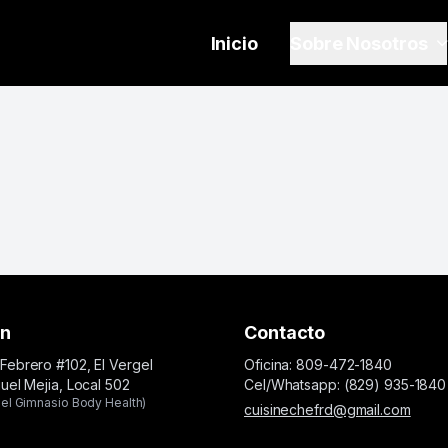
Inicio
Sobre Nosotros
ón
Contacto
Febrero #102, El Vergel
Oficina: 809-472-1840
guel Mejia, Local 502
Cel/Whatsapp: (829) 935-1840
el Gimnasio Body Health)
cuisinechefrd@gmail.com