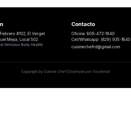
ón
Contacto
Febrero #102, El Vergel
Oficina: 809-472-1840
guel Mejia, Local 502
Cel/Whatsapp: (829) 935-1840
el Gimnasio Body Health)
cuisinechefrd@gmail.com
Copyright by Cuisine Chef | Diseñado por Touchmail