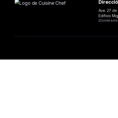
Direcci
Ave. 27 de 
Edificio Mi
(Donde está 