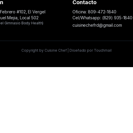
ón
Contacto
Febrero #102, El Vergel
Oficina: 809-472-1840
guel Mejia, Local 502
Cel/Whatsapp: (829) 935-1840
el Gimnasio Body Health)
cuisinechefrd@gmail.com
Copyright by Cuisine Chef | Diseñado por Touchmail