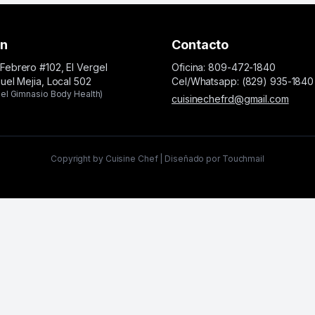
ón
Contacto
Febrero #102, El Vergel
Oficina: 809-472-1840
guel Mejia, Local 502
Cel/Whatsapp: (829) 935-1840
el Gimnasio Body Health)
cuisinechefrd@gmail.com
Copyright by Cuisine Chef | Diseñado por Touchmail