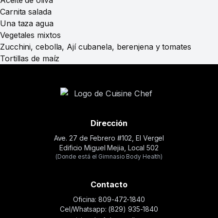
Aceite de oliva
Carnita salada
Una taza agua
Vegetales mixtos
Zucchini, cebolla, Ají cubanela, berenjena y tomates
Tortillas de maíz
Dirección
Ave. 27 de Febrero #102, El Vergel
Edificio Miguel Mejia, Local 502
(Donde está el Gimnasio Body Health)
Contacto
Oficina: 809-472-1840
Cel/Whatsapp: (829) 935-1840