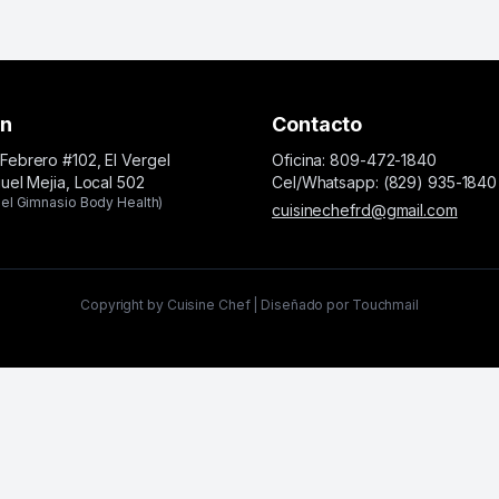
ón
Contacto
Febrero #102, El Vergel
Oficina: 809-472-1840
guel Mejia, Local 502
Cel/Whatsapp: (829) 935-1840
el Gimnasio Body Health)
cuisinechefrd@gmail.com
Copyright by Cuisine Chef | Diseñado por Touchmail