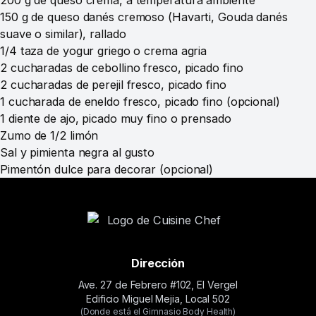
200 g de queso crema, a temperatura ambiente
150 g de queso danés cremoso (Havarti, Gouda danés
suave o similar), rallado
1/4 taza de yogur griego o crema agria
2 cucharadas de cebollino fresco, picado fino
2 cucharadas de perejil fresco, picado fino
1 cucharada de eneldo fresco, picado fino (opcional)
1 diente de ajo, picado muy fino o prensado
Zumo de 1/2 limón
Sal y pimienta negra al gusto
Pimentón dulce para decorar (opcional)
Dirección
Ave. 27 de Febrero #102, El Vergel
Edificio Miguel Mejia, Local 502
(Donde está el Gimnasio Body Health)