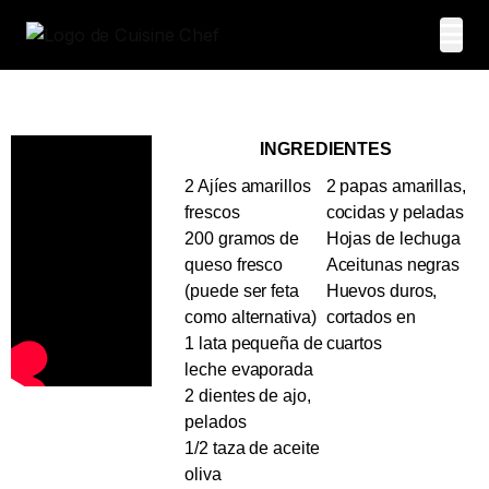
INGREDIENTES
2 Ajíes amarillos
2 papas amarillas,
frescos
cocidas y peladas
200 gramos de
Hojas de lechuga
queso fresco
Aceitunas negras
(puede ser feta
Huevos duros,
como alternativa)
cortados en
1 lata pequeña de
cuartos
leche evaporada
2 dientes de ajo,
pelados
1/2 taza de aceite
oliva