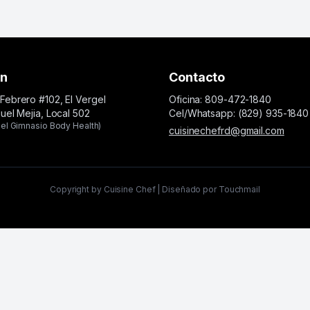
ón
Contacto
Febrero #102, El Vergel
Oficina: 809-472-1840
guel Mejia, Local 502
Cel/Whatsapp: (829) 935-1840
el Gimnasio Body Health)
cuisinechefrd@gmail.com
Copyright by Cuisine Chef | Diseñado por Touchmail