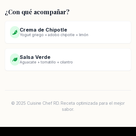
¿Con qué acompañar?
Crema de Chipotle
Yogurt griego + adobo chipotle + limón
Salsa Verde
Aguacate + tomatillo + cilantro
© 2025 Cuisine Chef RD. Receta optimizada para el mejor
sabor.