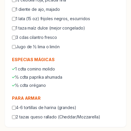
1 diente de ajo, majado
1 lata (15 oz) frijoles negros, escurridos
1 taza maíz dulce (mejor congelado)
3 cdas cilantro fresco
Jugo de ½ lima o limón
ESPECIAS MÁGICAS
1 cdta comino molido
½ cdta paprika ahumada
½ cdta orégano
PARA ARMAR
4-6 tortillas de harina (grandes)
2 tazas queso rallado (Cheddar/Mozzarella)