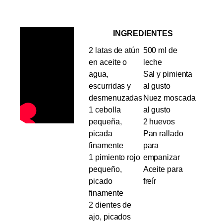
INGREDIENTES
2 latas de atún
500 ml de
en aceite o
leche
agua,
Sal y pimienta
escurridas y
al gusto
desmenuzadas
Nuez moscada
1 cebolla
al gusto
pequeña,
2 huevos
picada
Pan rallado
finamente
para
1 pimiento rojo
empanizar
pequeño,
Aceite para
picado
freír
finamente
2 dientes de
ajo, picados