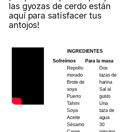
las gyozas de cerdo están
aquí para satisfacer tus
antojos!
INGREDIENTES
Sofreímos
Para la masa
Repollo
Dos
morado
tazas de
Brote de
harina
soya
Sal al
Puerro
gusto
Tahini
Una
Soya
taza de
Aceite
agua
Sésamo
30
Carne
minutos