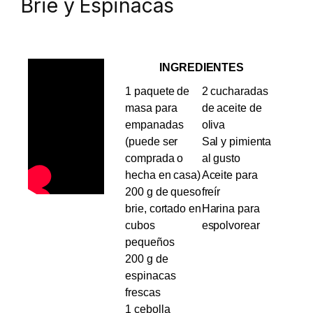
Brie y Espinacas
INGREDIENTES
1 paquete de
2 cucharadas
masa para
de aceite de
empanadas
oliva
(puede ser
Sal y pimienta
comprada o
al gusto
hecha en casa)
Aceite para
200 g de queso
freír
brie, cortado en
Harina para
cubos
espolvorear
pequeños
200 g de
espinacas
frescas
1 cebolla