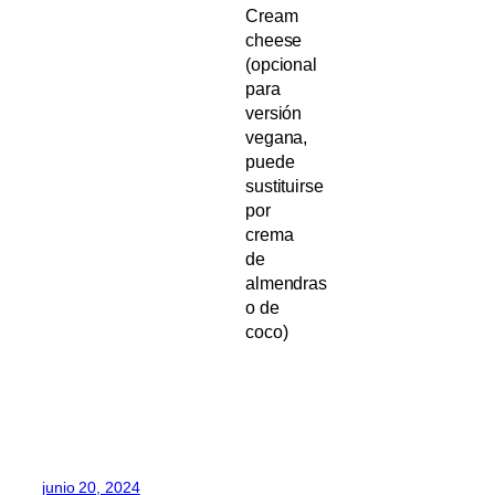
Cream
cheese
(opcional
para
versión
vegana,
puede
sustituirse
por
crema
de
almendras
o de
coco)
junio 20, 2024