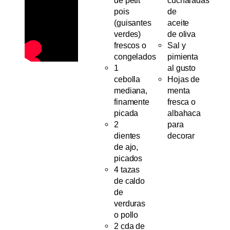
de petit
cucharadas
pois
de
(guisantes
aceite
verdes)
de oliva
frescos o
Sal y
congelados
pimienta
1
al gusto
cebolla
Hojas de
mediana,
menta
finamente
fresca o
picada
albahaca
2
para
dientes
decorar
de ajo,
picados
4 tazas
de caldo
de
verduras
o pollo
2 cda de