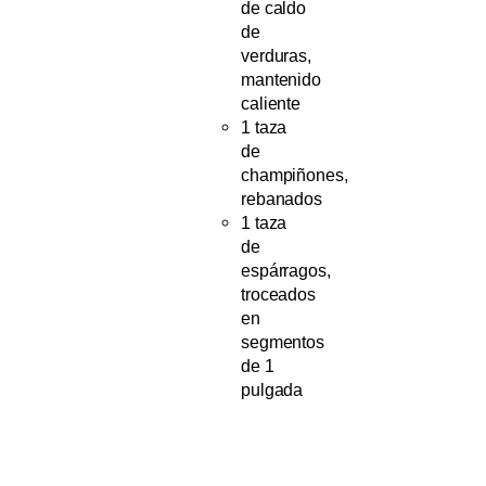
de caldo
de
verduras,
mantenido
caliente
1 taza
de
champiñones,
rebanados
1 taza
de
espárragos,
troceados
en
segmentos
de 1
pulgada