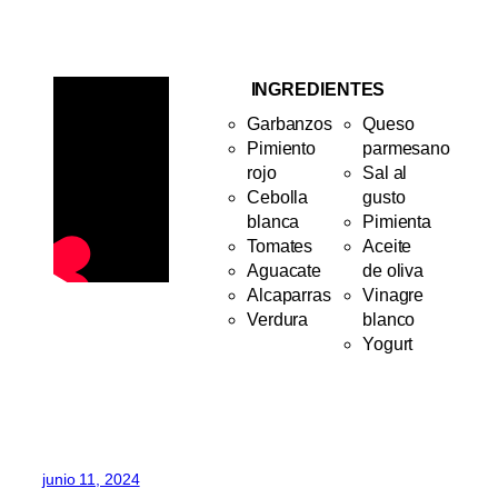
INGREDIENTES
Garbanzos
Queso
Pimiento
parmesano
rojo
Sal al
Cebolla
gusto
blanca
Pimienta
Tomates
Aceite
Aguacate
de oliva
Alcaparras
Vinagre
Verdura
blanco
Yogurt
junio 11, 2024