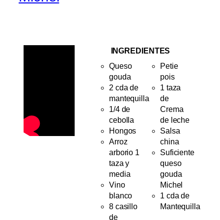
INGREDIENTES
Queso
Petie
gouda
pois
2 cda de
1 taza
mantequilla
de
1/4 de
Crema
cebolla
de leche
Hongos
Salsa
Arroz
china
arborio 1
Suficiente
taza y
queso
media
gouda
Vino
Michel
blanco
1 cda de
8 casillo
Mantequilla
de