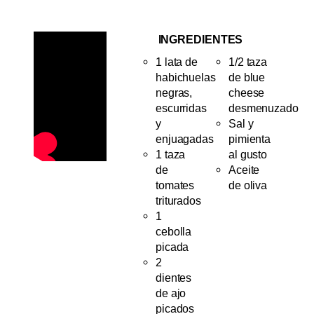
INGREDIENTES
1 lata de
1/2 taza
habichuelas
de blue
negras,
cheese
escurridas
desmenuzado
y
Sal y
enjuagadas
pimienta
1 taza
al gusto
de
Aceite
tomates
de oliva
triturados
1
cebolla
picada
2
dientes
de ajo
picados