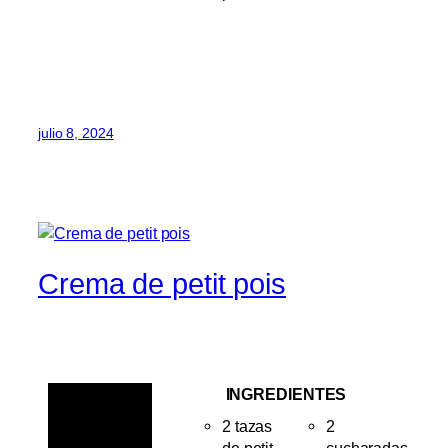
julio 8, 2024
Crema de petit pois
INGREDIENTES
2 tazas
2