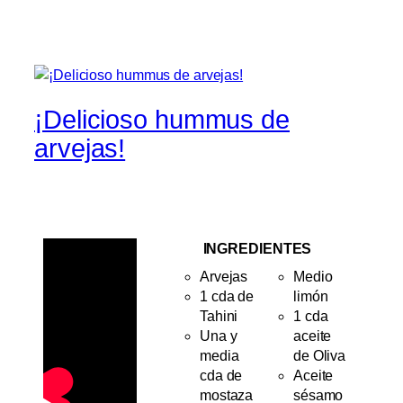
¡Delicioso hummus de
arvejas!
INGREDIENTES
Arvejas
Medio
1 cda de
limón
Tahini
1 cda
Una y
aceite
media
de Oliva
cda de
Aceite
mostaza
sésamo