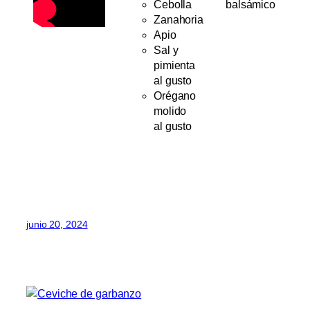
Cebolla
balsámico
Zanahoria
Apio
Sal y
pimienta
al gusto
Orégano
molido
al gusto
junio 20, 2024