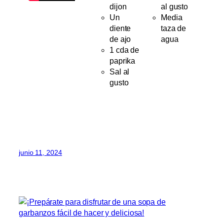
dijon
al gusto
Un
Media
diente
taza de
de ajo
agua
1 cda de
paprika
Sal al
gusto
junio 11, 2024