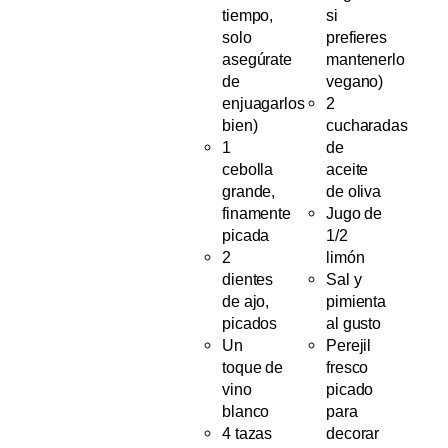
tiempo,
si
solo
prefieres
asegúrate
mantenerlo
de
vegano)
enjuagarlos
2
bien)
cucharadas
1
de
cebolla
aceite
grande,
de oliva
finamente
Jugo de
picada
1/2
2
limón
dientes
Sal y
de ajo,
pimienta
picados
al gusto
Un
Perejil
toque de
fresco
vino
picado
blanco
para
4 tazas
decorar