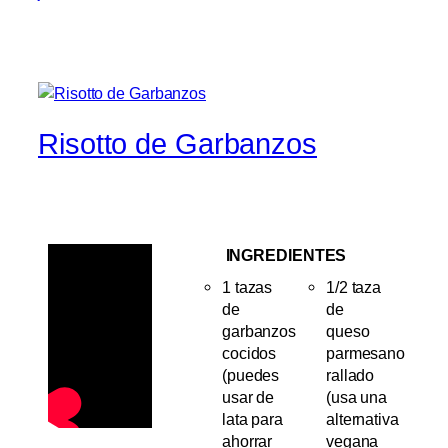
Risotto de Garbanzos
INGREDIENTES
1 tazas
1/2 taza
de
de
garbanzos
queso
cocidos
parmesano
(puedes
rallado
usar de
(usa una
lata para
alternativa
ahorrar
vegana