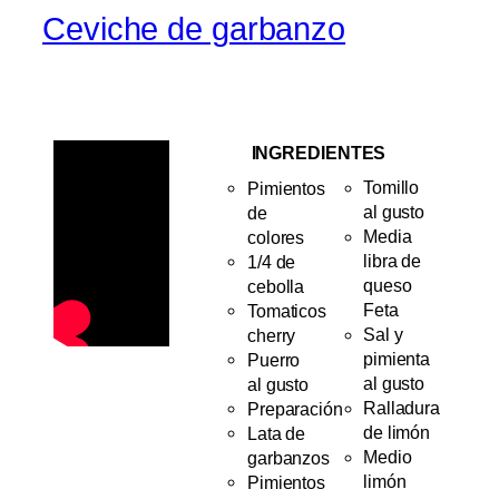
Ceviche de garbanzo
INGREDIENTES
Pimientos
Tomillo
de
al gusto
colores
Media
1/4 de
libra de
cebolla
queso
Tomaticos
Feta
cherry
Sal y
Puerro
pimienta
al gusto
al gusto
Preparación
Ralladura
Lata de
de limón
garbanzos
Medio
Pimientos
limón