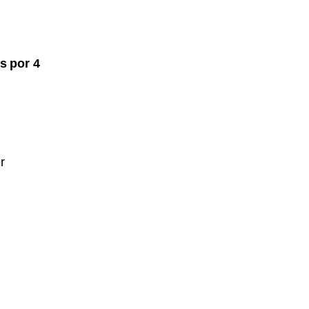
s por 4
r