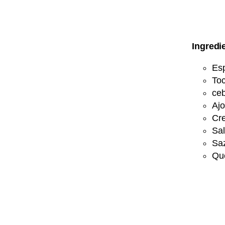
Ingredi
Es
Toc
ceb
Ajo
Cr
Sal
Sa
Qu